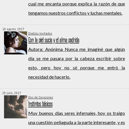
cual me encanta porque explica la razón de que
tengamos nuestros conflictos y luchas mentales.
16 agosto, 2017
Diablos Invitados
Con la piel sucia y el alma podrida
Autora: Anónima Nunca me imaginé que algún
día se me pasara por la cabeza escribir sobre
esto, pero hoy no sé porque me entró la
necesidad de hacerlo.
25 julio, 2017
Dos de Corazones
Instintos básicos
Muy buenos días seres infernales, hoy os traigo
una cuestión peliaguda a la parte interesante, y es