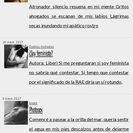
Atronador silencio resuena en mi mente Gritos
ahogados se escapan de mis labios Lágrimas
secas inundando mi apático rostro
10 mayo, 2017
Diablos Invitados
¿Soy feminista?
Autora: Liberi Si me preguntaran si soy feminista
no sabría qué contestar. Si tengo que contestar
por el significado de la RAE diría un sí rotundo,
9 mayo, 2017
Arwen
Photosex
Comencé a pasear a la orilla del mar, quería sentir
el agua en mis pies descalzos antes de dejarme