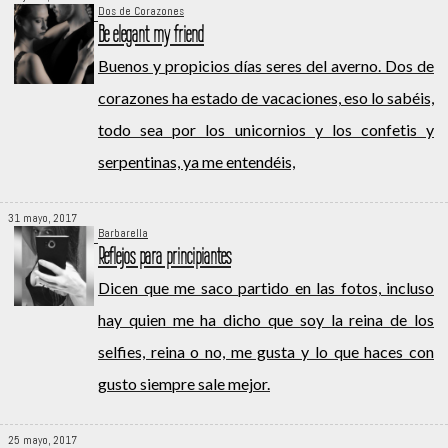
Dos de Corazones
Be elegant my friend
Buenos y propicios días seres del averno. Dos de
corazones ha estado de vacaciones, eso lo sabéis,
todo sea por los unicornios y los confetis y
serpentinas, ya me entendéis,
31 mayo, 2017
Barbarella
Reflejos para principiantes
Dicen que me saco partido en las fotos, incluso
hay quien me ha dicho que soy la reina de los
selfies, reina o no, me gusta y lo que haces con
gusto siempre sale mejor.
25 mayo, 2017