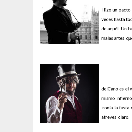
Hizo un pacto c
veces hasta toc
de aquél. Un b
malas artes, qu
delCano es el w
mismo infierno
ironía la fusta
atreves, claro.