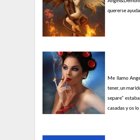
Angel&Demonio 
quererse ayudad
Me llamo Angel
tener, un marid
separe” estaba
casadas y os lo 