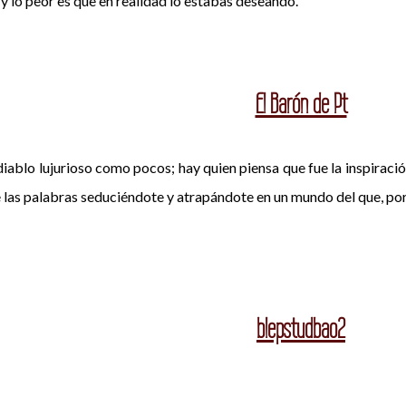
 y lo peor es que en realidad lo estabas deseando.
El Barón de Pt
diablo lujurioso como pocos; hay quien piensa que fue la inspiraci
las palabras seduciéndote y atrapándote en un mundo del que, por
blepstudbao2