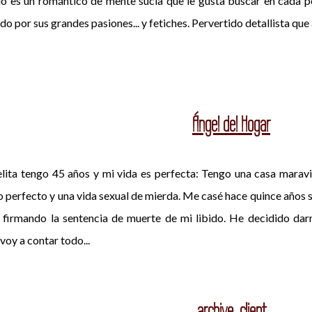
es un romántico de mente sucia que le gusta buscar en cada pe
o por sus grandes pasiones... y fetiches. Pervertido detallista que
Ángel del Hogar
ita tengo 45 años y mi vida es perfecta: Tengo una casa maravill
o perfecto y una vida sexual de mierda. Me casé hace quince años si
 firmando la sentencia de muerte de mi libido. He decidido da
voy a contar todo...
archive_client