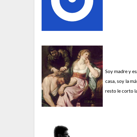
Soy madre y esp
casa, soy la má
resto le corto 