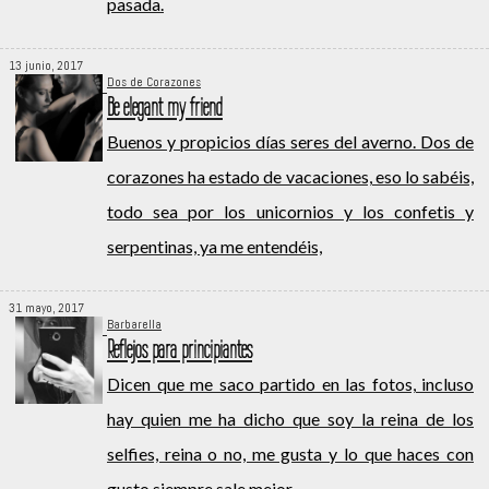
pasada.
13 junio, 2017
Dos de Corazones
Be elegant my friend
Buenos y propicios días seres del averno. Dos de
corazones ha estado de vacaciones, eso lo sabéis,
todo sea por los unicornios y los confetis y
serpentinas, ya me entendéis,
31 mayo, 2017
Barbarella
Reflejos para principiantes
Dicen que me saco partido en las fotos, incluso
hay quien me ha dicho que soy la reina de los
selfies, reina o no, me gusta y lo que haces con
gusto siempre sale mejor.