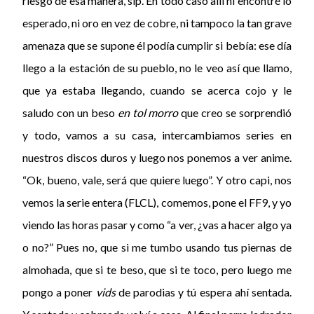
riesgo de esa manera, sip. En todo caso allí ni encontré lo
esperado, ni oro en vez de cobre, ni tampoco la tan grave
amenaza que se supone él podía cumplir si bebía: ese día
llego a la estación de su pueblo, no le veo así que llamo,
que ya estaba llegando, cuando se acerca cojo y le
saludo con un beso
en tol morro
que creo se sorprendió
y todo, vamos a su casa, intercambiamos series en
nuestros discos duros y luego nos ponemos a ver anime.
“Ok, bueno, vale, será que quiere luego”. Y otro capi, nos
vemos la serie entera (FLCL), comemos, pone el FF9, y yo
viendo las horas pasar y como “a ver, ¿vas a hacer algo ya
o no?” Pues no, que si me tumbo usando tus piernas de
almohada, que si te beso, que si te toco, pero luego me
pongo a poner
vids
de parodias y tú espera ahí sentada.