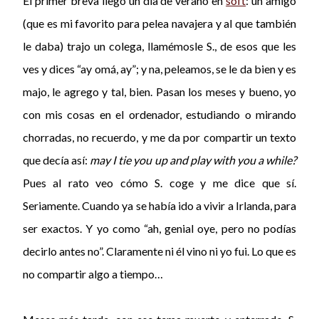
El primer breva llegó un día de verano en
soft
: un amigo
(que es mi favorito para pelea navajera y al que también
le daba) trajo un colega, llamémosle S., de esos que les
ves y dices “ay omá, ay”; y na, peleamos, se le da bien y es
majo, le agrego y tal, bien. Pasan los meses y bueno, yo
con mis cosas en el ordenador, estudiando o mirando
chorradas, no recuerdo, y me da por compartir un texto
que decía así:
may I tie you up and play with you a while?
Pues al rato veo cómo S. coge y me dice que sí.
Seriamente. Cuando ya se había ido a vivir a Irlanda, para
ser exactos. Y yo como “ah, genial oye, pero no podías
decirlo antes no”. Claramente ni él vino ni yo fui. Lo que es
no compartir algo a tiempo…