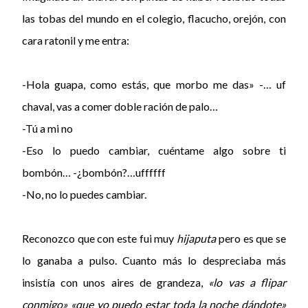
las tobas del mundo en el colegio, flacucho, orejón, con
cara ratonil y me entra:
-Hola guapa, como estás, que morbo me das» -… uf
chaval, vas a comer doble ración de palo…
-Tú a mi no
-Eso lo puedo cambiar, cuéntame algo sobre ti
bombón… -¿bombón?…uffffff
-No, no lo puedes cambiar.
Reconozco que con este fui muy
hijaputa
pero es que se
lo ganaba a pulso. Cuanto más lo despreciaba más
insistía con unos aires de grandeza,
«lo vas a flipar
conmigo» «que yo puedo estar toda la noche dándote»