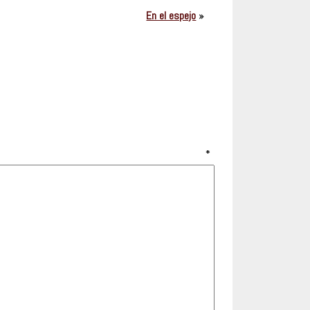
En el espejo
»
rio
*