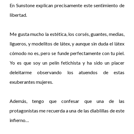
En Sunstone explican precisamente este sentimiento de
libertad.
Me gusta mucho la estética, los corsés, guantes, medias,
ligueros, y modelitos de látex, y aunque sin duda el látex
cómodo no es, pero se funde perfectamente con tu piel.
Yo es que soy un pelín fetichista y ha sido un placer
deleitarme observando los atuendos de estas
exuberantes mujeres.
Además, tengo que confesar que una de las
protagonistas me recuerda a una de las diablillas de este
infierno…