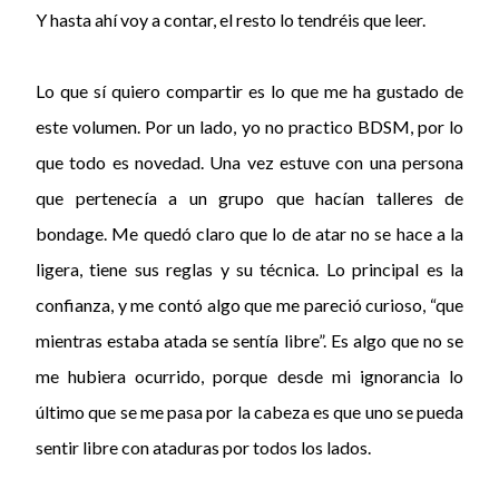
Y hasta ahí voy a contar, el resto lo tendréis que leer.
Lo que sí quiero compartir es lo que me ha gustado de
este volumen. Por un lado, yo no practico BDSM, por lo
que todo es novedad. Una vez estuve con una persona
que pertenecía a un grupo que hacían talleres de
bondage. Me quedó claro que lo de atar no se hace a la
ligera, tiene sus reglas y su técnica. Lo principal es la
confianza, y me contó algo que me pareció curioso, “que
mientras estaba atada se sentía libre”. Es algo que no se
me hubiera ocurrido, porque desde mi ignorancia lo
último que se me pasa por la cabeza es que uno se pueda
sentir libre con ataduras por todos los lados.