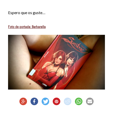
Espero que os guste…
Foto de portada: Barbarella