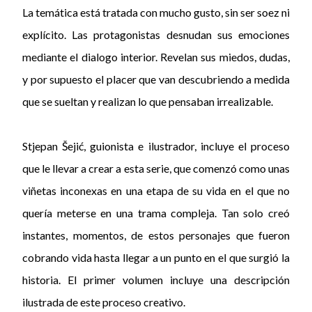
La temática está tratada con mucho gusto, sin ser soez ni
explícito. Las protagonistas desnudan sus emociones
mediante el dialogo interior. Revelan sus miedos, dudas,
y por supuesto el placer que van descubriendo a medida
que se sueltan y realizan lo que pensaban irrealizable.
Stjepan Šejić, guionista e ilustrador, incluye el proceso
que le llevar a crear a esta serie, que comenzó como unas
viñetas inconexas en una etapa de su vida en el que no
quería meterse en una trama compleja. Tan solo creó
instantes, momentos, de estos personajes que fueron
cobrando vida hasta llegar a un punto en el que surgió la
historia. El primer volumen incluye una descripción
ilustrada de este proceso creativo.